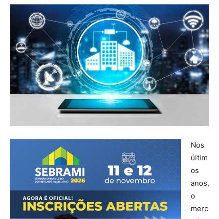
Nos
últim
os
anos,
o
merc