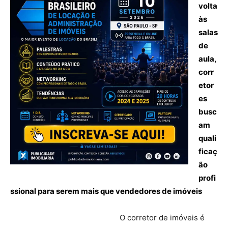
volta
às
salas
de
aula,
corr
etor
es
busc
am
quali
ficaç
ão
profi
ssional para serem mais que vendedores de imóveis
O corretor de imóveis é