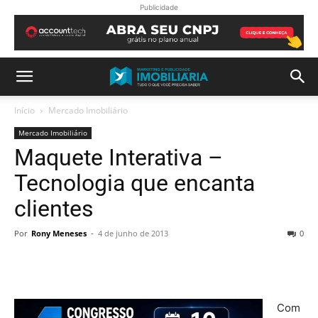
Publicidade
Início
Mercado Imobiliário
Mercado Imobiliário
Maquete Interativa –
Tecnologia que encanta
clientes
Por
Rony Meneses
-
4 de junho de 2013
0
Com