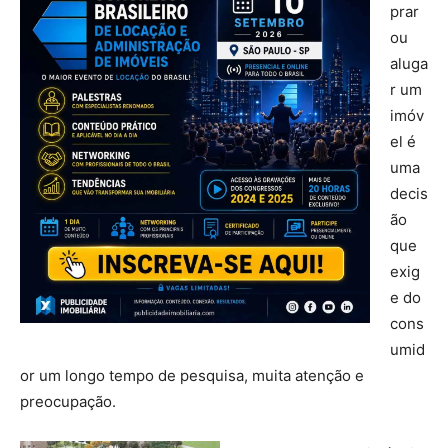
prar
ou
aluga
r um
imóv
el é
uma
decis
ão
que
exig
e do
cons
umid
or um longo tempo de pesquisa, muita atenção e
preocupação.