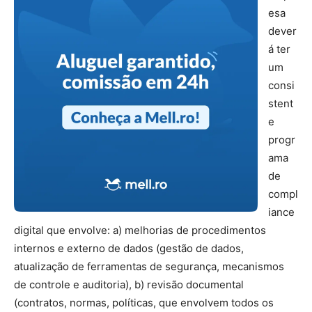
esa
dever
á ter
um
consi
stent
e
progr
ama
de
compl
iance
digital que envolve: a) melhorias de procedimentos
internos e externo de dados (gestão de dados,
atualização de ferramentas de segurança, mecanismos
de controle e auditoria), b) revisão documental
(contratos, normas, políticas, que envolvem todos os