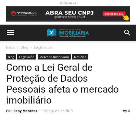
Publicidade
Início
Blog
Legislação
Blog
Legislação
Mercado Imobiliário
Notícias
Como a Lei Geral de
Proteção de Dados
Pessoais afeta o mercado
imobiliário
Por
Rony Meneses
-
10 de julho de 2019
0