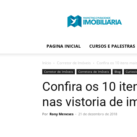
Portal
Publicidade
Imobiliária
PAGINA INICIAL
CURSOS E PALESTRAS
Início
Corretor de Imóveis
Confira os 10 itens mai
Corretor de Imóveis
Corretora de Imóveis
Blog
Curiosi
Confira os 10 it
nas vistoria de i
Por
Rony Meneses
-
21 de dezembro de 2018