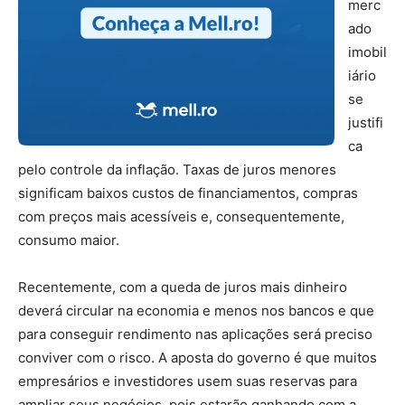
merc
ado
imobil
iário
se
justifi
ca
pelo controle da inflação. Taxas de juros menores
significam baixos custos de financiamentos, compras
com preços mais acessíveis e, consequentemente,
consumo maior.
Recentemente, com a queda de juros mais dinheiro
deverá circular na economia e menos nos bancos e que
para conseguir rendimento nas aplicações será preciso
conviver com o risco. A aposta do governo é que muitos
empresários e investidores usem suas reservas para
ampliar seus negócios, pois estarão ganhando com a