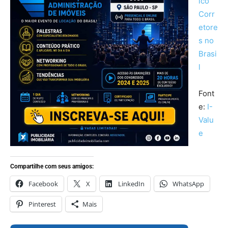
Font
e:
I-
Valu
e
Compartilhe com seus amigos:
Facebook
X
LinkedIn
WhatsApp
Pinterest
Mais