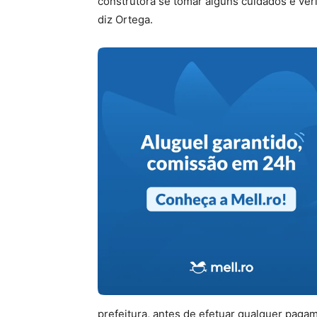
construtora se tomar alguns cuidados e verif
diz Ortega.
prefeitura, antes de efetuar qualquer pagamen