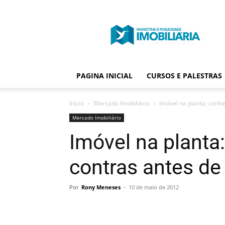
Portal
Publicidade
Imobiliária
PAGINA INICIAL
CURSOS E PALESTRAS
Início
Mercado Imobiliário
Imóvel na planta: conh
Mercado Imobiliário
Imóvel na planta
contras antes de
Por
Rony Meneses
-
10 de maio de 2012