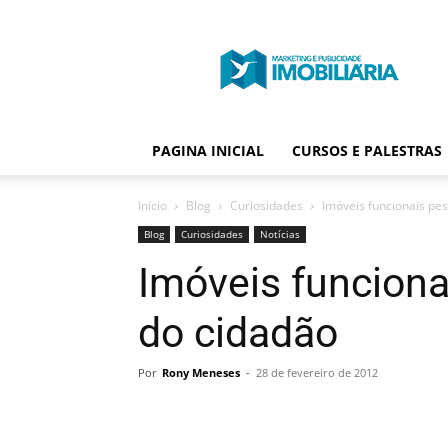
Portal
Publicidade
Imobiliária
PAGINA INICIAL
CURSOS E PALESTRAS
Início
Blog
Curiosidades
Imóveis funcionais pe
Blog
Curiosidades
Notícias
Imóveis funcion
do cidadão
Por
Rony Meneses
-
28 de fevereiro de 2012