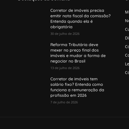
Corretor de imóveis precisa
M
emitir nota fiscal da comissão?
No
Entenda quando ela é
obrigatória
C
30 de julho de 2026
D
Reforma Tributária deve
Co
mexer no preço final dos
Co
imóveis e mudar a forma de
negociar no Brasil
Le
13 de julho de 2026
Co
Corretor de imóveis tem
salário fixo? Entenda como
funciona a remuneração da
profissão em 2026
7 de julho de 2026