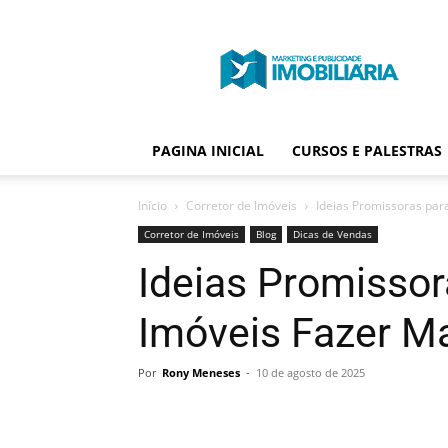
Portal
Publicidade
Imobiliária
PAGINA INICIAL
CURSOS E PALESTRAS
Início
Corretor de Imóveis
Ideias Promissoras par
Corretor de Imóveis
Blog
Dicas de Vendas
Ideias Promissor
Imóveis Fazer M
Por
Rony Meneses
-
10 de agosto de 2025