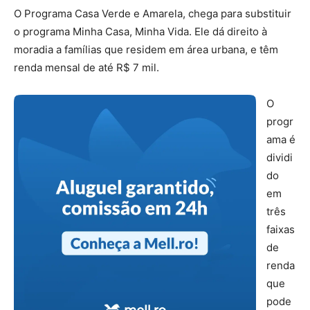
O Programa Casa Verde e Amarela, chega para substituir
o programa Minha Casa, Minha Vida. Ele dá direito à
moradia a famílias que residem em área urbana, e têm
renda mensal de até R$ 7 mil.
O
progr
ama é
dividi
do
em
três
faixas
de
renda
que
pode