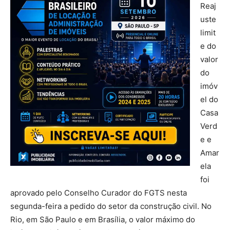
Reaj
uste
limit
e do
valor
do
imóv
el do
Casa
Verd
e e
Amar
ela
foi
aprovado pelo Conselho Curador do FGTS nesta
segunda-feira a pedido do setor da construção civil. No
Rio, em São Paulo e em Brasília, o valor máximo do