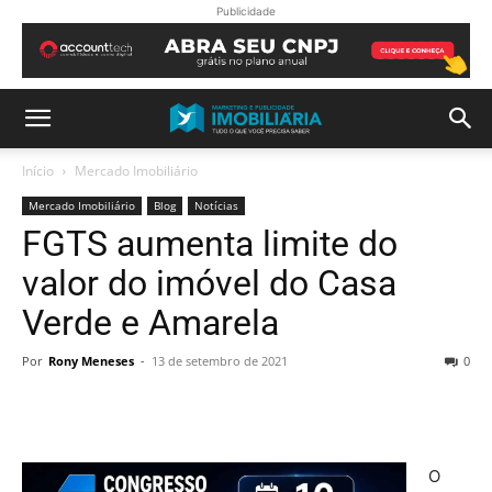
Publicidade
Início
Mercado Imobiliário
Mercado Imobiliário
Blog
Notícias
FGTS aumenta limite do
valor do imóvel do Casa
Verde e Amarela
Por
Rony Meneses
-
13 de setembro de 2021
0
O