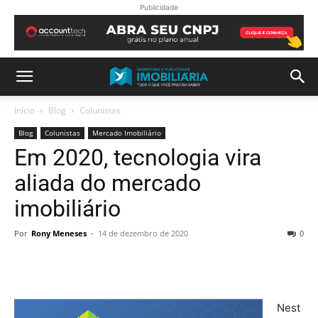
Publicidade
Início
Blog
Colunistas
Blog
Colunistas
Mercado Imobiliário
Em 2020, tecnologia vira
aliada do mercado
imobiliário
Por
Rony Meneses
-
14 de dezembro de 2020
0
Nest