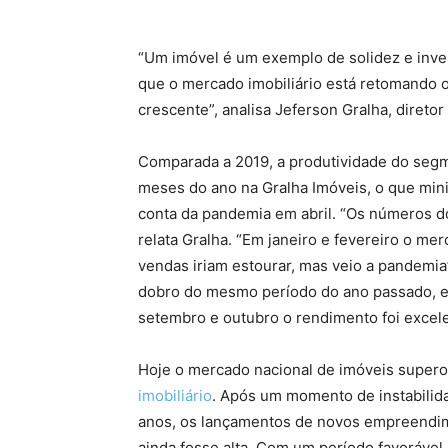
“Um imóvel é um exemplo de solidez e inve
que o mercado imobiliário está retomando o
crescente”, analisa Jeferson Gralha, direto
Comparada a 2019, a produtividade do seg
meses do ano na Gralha Imóveis, o que min
conta da pandemia em abril. “Os números d
relata Gralha. “Em janeiro e fevereiro o m
vendas iriam estourar, mas veio a pandemia”
dobro do mesmo período do ano passado, e
setembro e outubro o rendimento foi excel
Hoje o mercado nacional de imóveis supero
imobiliário
. Após um momento de instabilida
anos, os lançamentos de novos empreendi
ainda fosse alta. Com um período favorável