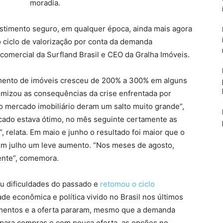
moradia.
stimento seguro, em qualquer época, ainda mais agora
 ciclo de valorização por conta da demanda
r comercial da Surfland Brasil e CEO da Gralha Imóveis.
mento de imóveis cresceu de 200% a 300% em alguns
imizou as consequências da crise enfrentada por
o mercado imobiliário deram um salto muito grande”,
ercado estava ótimo, no mês seguinte certamente as
, relata. Em maio e junho o resultado foi maior que o
m julho um leve aumento. “Nos meses de agosto,
ente”, comemora.
u dificuldades do passado e
retomou o ciclo
de econômica e política vivido no Brasil nos últimos
mentos e a oferta pararam, mesmo que a demanda
 para compras e com pouca oferta, as opções no