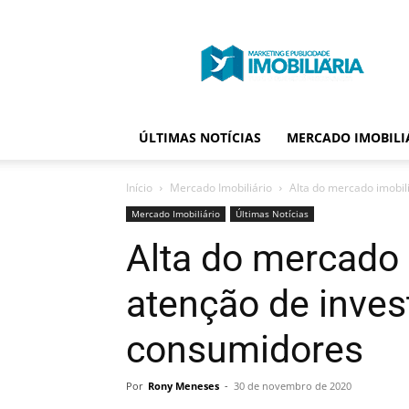
Portal
Publicidade
Imobiliária
ÚLTIMAS NOTÍCIAS
MERCADO IMOBILI
Início
Mercado Imobiliário
Alta do mercado imobil
Mercado Imobiliário
Últimas Notícias
Alta do mercado 
atenção de inves
consumidores
Por
Rony Meneses
-
30 de novembro de 2020