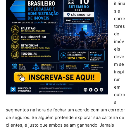
iliária
s e
corre
tores
de
imóv
eis
deve
m se
inspi
rar
em
outro
s
segmentos na hora de fechar um acordo com um corretor
de seguros. Se alguém pretende explorar sua carteira de
clientes, é justo que ambos saiam ganhando. Jamais