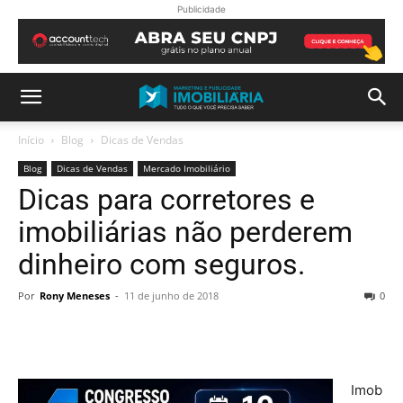
Publicidade
Início
Blog
Dicas de Vendas
Blog
Dicas de Vendas
Mercado Imobiliário
Dicas para corretores e
imobiliárias não perderem
dinheiro com seguros.
Por
Rony Meneses
-
11 de junho de 2018
0
Imob