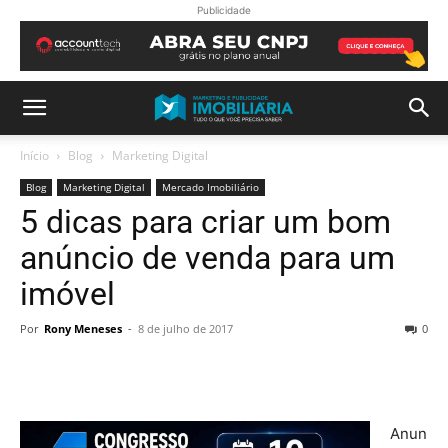
Publicidade
Início
Blog
Marketing Digital
Blog
Marketing Digital
Mercado Imobiliário
5 dicas para criar um bom
anúncio de venda para um
imóvel
Por
Rony Meneses
-
8 de julho de 2017
0
Anun