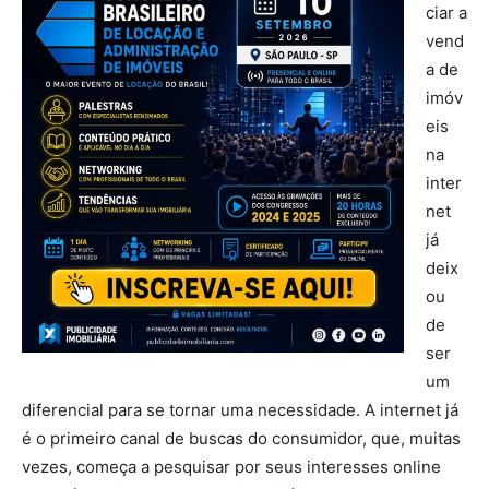
ciar a
vend
a de
imóv
eis
na
inter
net
já
deix
ou
de
ser
um
diferencial para se tornar uma necessidade. A internet já
é o primeiro canal de buscas do consumidor, que, muitas
vezes, começa a pesquisar por seus interesses online