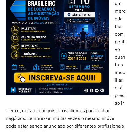
um
merc
ado
tão
com
petiti
vo
quan
to o
imob
iliári
o, é
preci
so ir
além e, de fato, conquistar os clientes para fechar
negócios. Lembre-se, muitas vezes o mesmo imóvel
pode estar sendo anunciado por diferentes profissionais