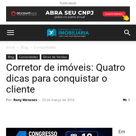
Publicidade
Início
Blog
Curiosidades
Blog
Curiosidades
Dicas de Vendas
Corretor de imóveis: Quatro
dicas para conquistar o
cliente
Por
Rony Meneses
-
23 de março de 2016
0
Em