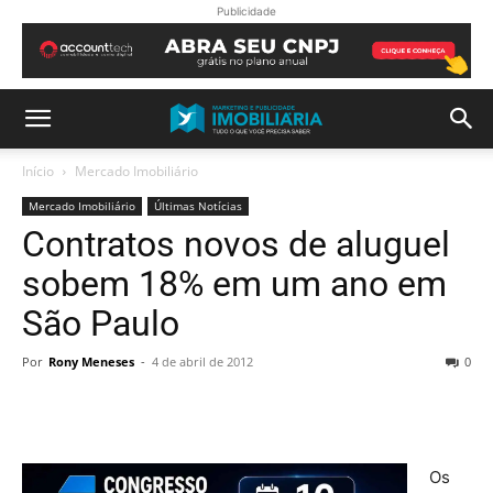
Publicidade
Início
Mercado Imobiliário
Mercado Imobiliário
Últimas Notícias
Contratos novos de aluguel
sobem 18% em um ano em
São Paulo
Por
Rony Meneses
-
4 de abril de 2012
0
Os