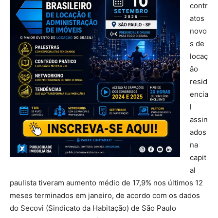
contr
atos
novo
s de
locaç
ão
resid
encia
l
assin
ados
na
capit
al
paulista tiveram aumento médio de 17,9% nos últimos 12
meses terminados em janeiro, de acordo com os dados
do Secovi (Sindicato da Habitação) de São Paulo