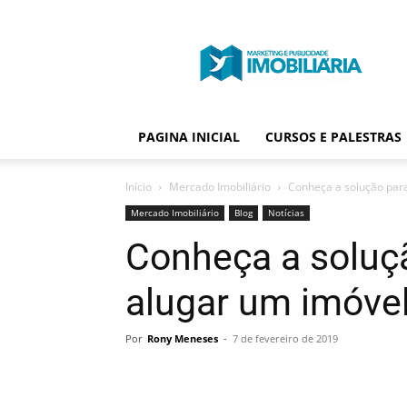
Portal
Publicidade
Imobiliária
PAGINA INICIAL
CURSOS E PALESTRAS
Início
Mercado Imobiliário
Conheça a solução para
Mercado Imobiliário
Blog
Notícias
Conheça a soluç
alugar um imóvel
Por
Rony Meneses
-
7 de fevereiro de 2019