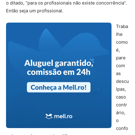
o ditado, “para os profissionais não existe concorrência”.
Então seja um profissional.
Traba
lhe
como
é,
pare
com
as
descu
lpas,
caso
contr
ário,
o
confo