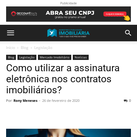
Publicidade
Início
Blog
Legislação
Blog
Legislação
Mercado Imobiliário
Notícias
Como utilizar a assinatura
eletrônica nos contratos
imobiliários?
Por
Rony Meneses
-
26 de fevereiro de 2020
0