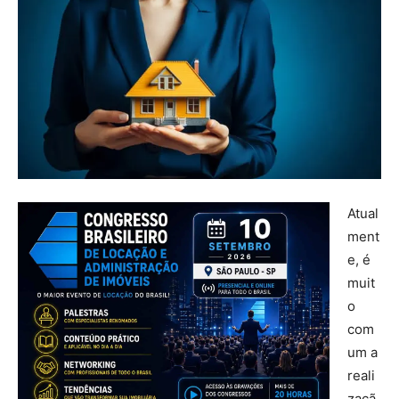
Atual
ment
e, é
muit
o
com
um a
reali
zaçã