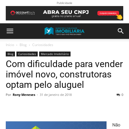
Publicidade
Início
Blog
Curiosidades
Blog
Curiosidades
Mercado Imobiliário
Com dificuldade para vender
imóvel novo, construtoras
optam pelo aluguel
Por
Rony Meneses
-
31 de janeiro de 2018
0
Não