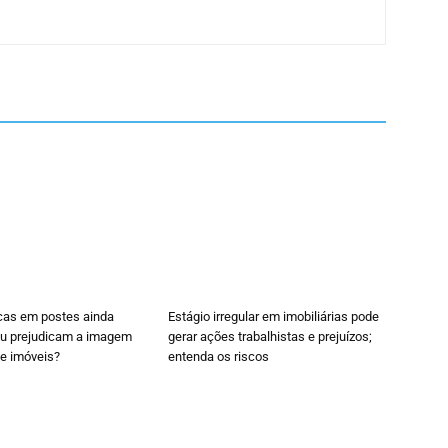
acas em postes ainda
Estágio irregular em imobiliárias pode
u prejudicam a imagem
gerar ações trabalhistas e prejuízos;
de imóveis?
entenda os riscos