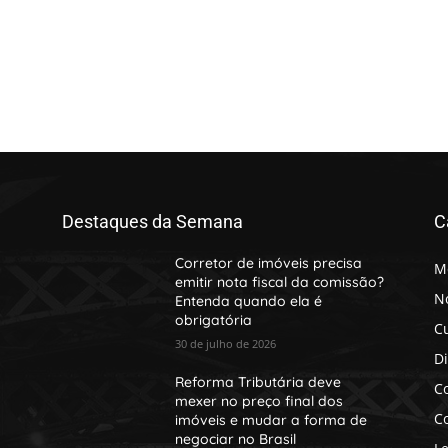
Destaques da Semana
C
Corretor de imóveis precisa
M
emitir nota fiscal da comissão?
No
Entenda quando ela é
obrigatória
C
30 de julho de 2026
D
Reforma Tributária deve
Co
mexer no preço final dos
Co
imóveis e mudar a forma de
negociar no Brasil