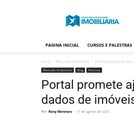
Portal
Publicidade
Imobiliária
PAGINA INICIAL
CURSOS E PALESTRAS
Início
Mercado Imobiliário
Portal promete ajudar 
Mercado Imobiliário
Blog
Notícias
Portal promete a
dados de imóveis
Por
Rony Meneses
-
11 de agosto de 2016