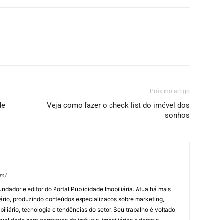
Próximo artigo
de
Veja como fazer o check list do imóvel dos
sonhos
om/
undador e editor do Portal Publicidade Imobiliária. Atua há mais
ário, produzindo conteúdos especializados sobre marketing,
biliário, tecnologia e tendências do setor. Seu trabalho é voltado
alidade para corretores de imóveis, imobiliárias e demais