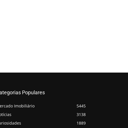
ategorias Populares
ercado Imobiliário
5445
tícias
3138
uriosidades
1889