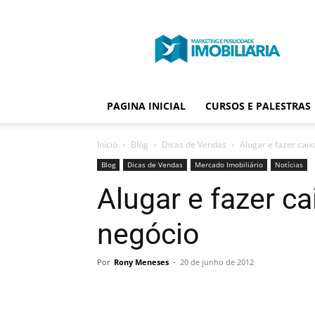
Portal
Publicidade
Imobiliária
PAGINA INICIAL
CURSOS E PALESTRAS
Início
Blog
Dicas de Vendas
Alugar e fazer cai
Blog
Dicas de Vendas
Mercado Imobiliário
Notícias
Alugar e fazer c
negócio
Por
Rony Meneses
-
20 de junho de 2012