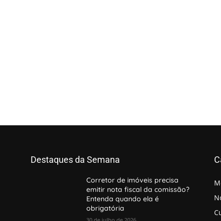
Destaques da Semana
C
Corretor de imóveis precisa
M
emitir nota fiscal da comissão?
No
Entenda quando ela é
obrigatória
C
30 de julho de 2026