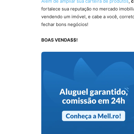
Além de ampliar sua carteira de produtos
,
c
fortalece sua reputação no mercado imobili
vendendo um imóvel, e cabe a você, correto
fechar bons negócios!
BOAS VENDA$$!