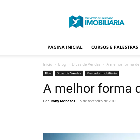
Portal
Publicidade
Imobiliária
PAGINA INICIAL
CURSOS E PALESTRAS
Início
Blog
Dicas de Vendas
A melhor forma de 
Blog
Dicas de Vendas
Mercado Imobiliário
A melhor forma d
Por
Rony Meneses
-
5 de fevereiro de 2015