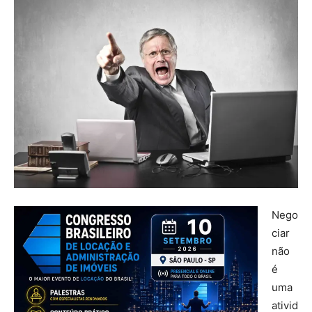
Nego
ciar
não
é
uma
ativid