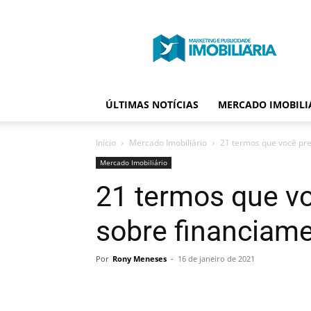
Portal
Publicidade
Imobiliária
ÚLTIMAS NOTÍCIAS
MERCADO IMOBILI
Início
Mercado Imobiliário
21 termos que você pre
Mercado Imobiliário
21 termos que v
sobre financiame
Por
Rony Meneses
-
16 de janeiro de 2021