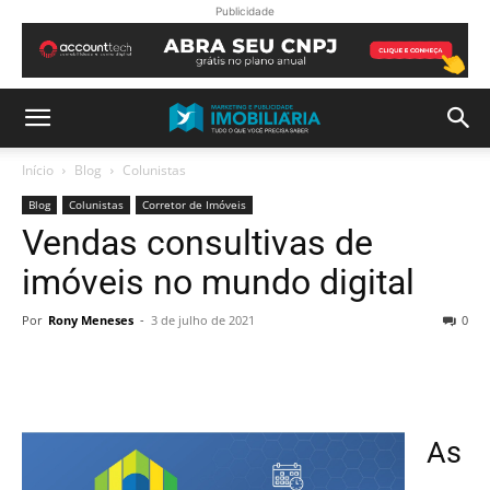
Publicidade
Início
Blog
Colunistas
Blog
Colunistas
Corretor de Imóveis
Vendas consultivas de
imóveis no mundo digital
Por
Rony Meneses
-
3 de julho de 2021
0
As