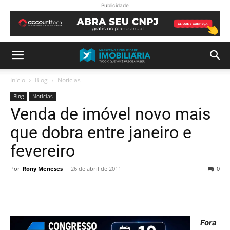
Publicidade
Início
Blog
Notícias
Blog
Notícias
Venda de imóvel novo mais
que dobra entre janeiro e
fevereiro
Por
Rony Meneses
-
26 de abril de 2011
0
Fora