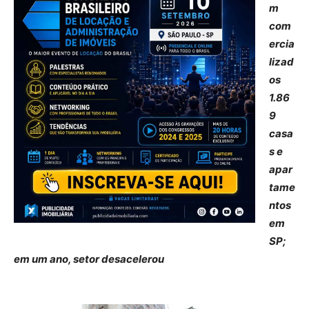
m
com
ercia
lizad
os
1.86
9
casa
s e
apar
tame
ntos
em
SP;
em um ano, setor desacelerou