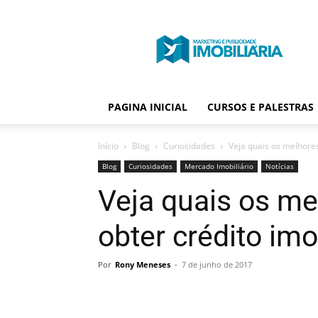
Portal
Publicidade
Imobiliária
PAGINA INICIAL
CURSOS E PALESTRAS
Início
Blog
Curiosidades
Veja quais os melhores
Blog
Curiosidades
Mercado Imobiliário
Notícias
Veja quais os me
obter crédito imo
Por
Rony Meneses
-
7 de junho de 2017