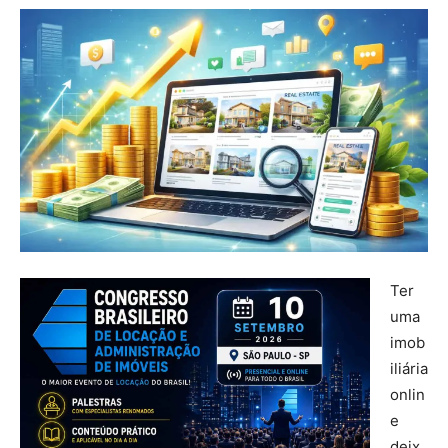
Ter
uma
imob
iliária
onlin
e
deix