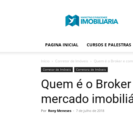
Portal
Publicidade
Imobiliária
PAGINA INICIAL
CURSOS E PALESTRAS
Início
Corretor de Imóveis
Quem é o Broker e como
Corretor de Imóveis
Corretora de Imóveis
Quem é o Broker
mercado imobiliá
Por
Rony Meneses
-
7 de julho de 2018