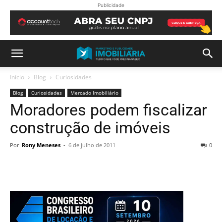
Publicidade
Início
Blog
Curiosidades
Blog
Curiosidades
Mercado Imobiliário
Moradores podem fiscalizar
construção de imóveis
Por
Rony Meneses
-
6 de julho de 2011
0