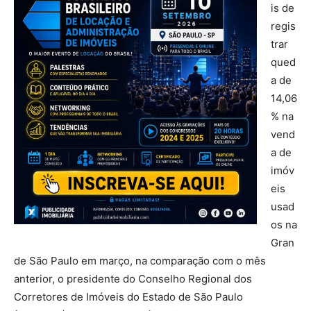
is de
regis
trar
qued
a de
14,06
% na
vend
a de
imóv
eis
usad
os na
Gran
de São Paulo em março, na comparação com o mês
anterior, o presidente do Conselho Regional dos
Corretores de Imóveis do Estado de São Paulo