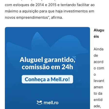
com estoques de 2014 e 2015 e tentando facilitar ao
máximo a aquisição para que haja investimentos em
novos empreendimentos”, afirma.
Alugu
éis
Ainda
de
acord
o com
o
levant
amen
to da
entid
ade,