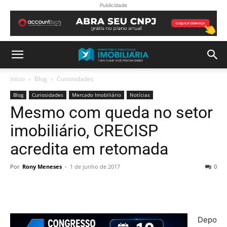
Publicidade
Início
Blog
Curiosidades
Blog
Curiosidades
Mercado Imobiliário
Notícias
Mesmo com queda no setor
imobiliário, CRECISP
acredita em retomada
Por
Rony Meneses
-
1 de junho de 2017
0
Depo