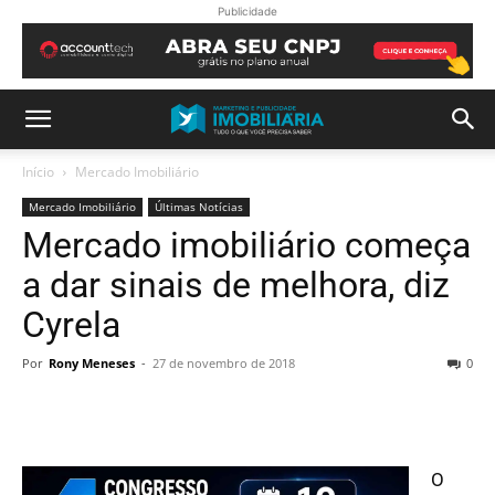
Publicidade
Início
Mercado Imobiliário
Mercado Imobiliário
Últimas Notícias
Mercado imobiliário começa
a dar sinais de melhora, diz
Cyrela
Por
Rony Meneses
-
27 de novembro de 2018
0
O