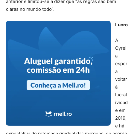
anterior e limitou-se a dizer que “as regras são bem
claras no mundo todo”.
Lucro
A
Cyrel
a
esper
a
voltar
à
lucrat
ividad
e em
2019,
e há
expectativa de retomada gradual das margens, de acordo