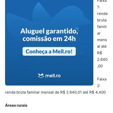
Faixa
1:
renda
bruta
famili
ar
mens
al até
R$
2.640
,00
Faixa
2:
renda bruta familiar mensal de R$ 2.640,01 até R$ 4.400
Áreas rurais