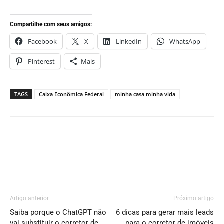
Compartilhe com seus amigos:
Facebook
X
LinkedIn
WhatsApp
Pinterest
Mais
TAGS
Caixa Econômica Federal
minha casa minha vida
Artigo anterior
Próximo artigo
Saiba porque o ChatGPT não
6 dicas para gerar mais leads
vai substituir o corretor de
para o corretor de imóveis