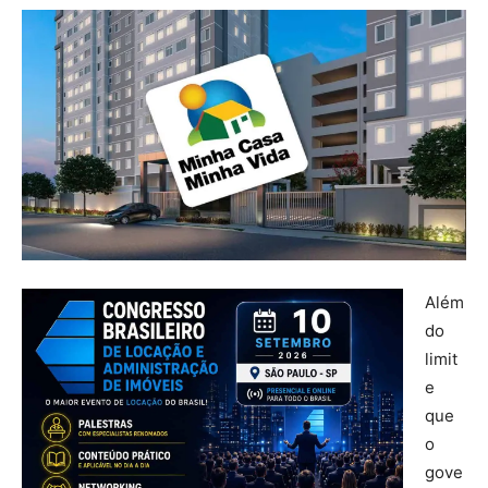
Além
do
limit
e
que
o
gove