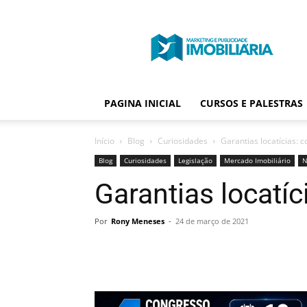
Portal
Publicidade
Imobiliária
PAGINA INICIAL
CURSOS E PALESTRAS
Início
Blog
Curiosidades
Garantias locatícias: 
Blog
Curiosidades
Legislação
Mercado Imobiliário
N
Garantias locatí
Por
Rony Meneses
-
24 de março de 2021