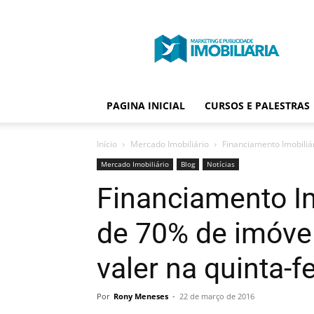
Portal
Publicidade
Imobiliária
PAGINA INICIAL
CURSOS E PALESTRAS
Início
Mercado Imobiliário
Financiamento Imobiliá
Mercado Imobiliário
Blog
Notícias
Financiamento Im
de 70% de imóve
valer na quinta-fe
Por
Rony Meneses
-
22 de março de 2016