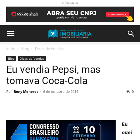
Publicidade
Início
Blog
Dicas de Vendas
Blog
Dicas de Vendas
Eu vendia Pepsi, mas
tomava Coca-Cola
Por
Rony Meneses
-
6 de outubro de 2014
0
Eu
odei