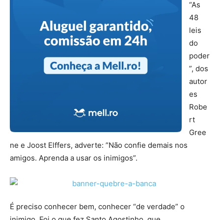
“As
48
leis
do
poder
”, dos
autor
es
Robe
rt
Gree
ne e Joost Elffers, adverte: ”Não confie demais nos
amigos. Aprenda a usar os inimigos”.
É preciso conhecer bem, conhecer “de verdade” o
inimigo. Foi o que fez Santo Agostinho, que