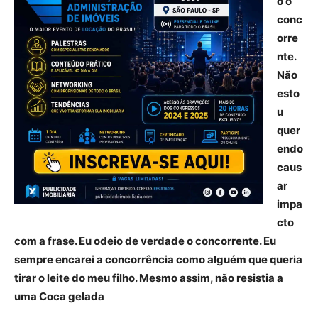
o o
conc
orre
nte.
Não
esto
u
quer
endo
caus
ar
impa
cto
com a frase. Eu odeio de verdade o concorrente. Eu
sempre encarei a concorrência como alguém que queria
tirar o leite do meu filho. Mesmo assim, não resistia a
uma Coca gelada