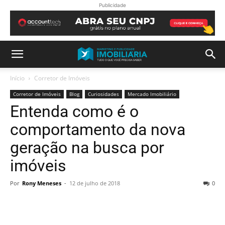
Publicidade
Início
Corretor de Imóveis
Corretor de Imóveis
Blog
Curiosidades
Mercado Imobiliário
Entenda como é o
comportamento da nova
geração na busca por
imóveis
Por
Rony Meneses
-
12 de julho de 2018
0