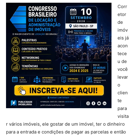
Corr
etor
de
imóv
eis já
acon
tece
u de
você
levar
o
clien
te
para
visita
r vários imóveis, ele gostar de um imóvel, ter o dinheiro
para a entrada e condições de pagar as parcelas e então