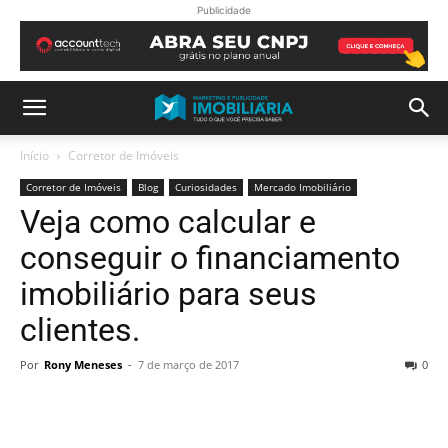
Publicidade
Início
Corretor de Imóveis
Corretor de Imóveis
Blog
Curiosidades
Mercado Imobiliário
Veja como calcular e
conseguir o financiamento
imobiliário para seus
clientes.
Por
Rony Meneses
-
7 de março de 2017
0