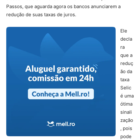
Passos, que aguarda agora os bancos anunciarem a
redução de suas taxas de juros.
Ele
decla
ra
que a
reduç
ão da
taxa
Selic
é uma
ótima
sinali
zação
, pois
pode