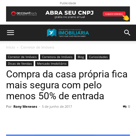
Publicidade
Início
Corretor de Imóveis
Corretor de Imóveis
Corretora de Imóveis
Blog
Curiosidades
Dicas de Vendas
Mercado Imobiliário
Compra da casa própria fica
mais segura com pelo
menos 50% de entrada
Por
Rony Meneses
-
5 de junho de 2017
0