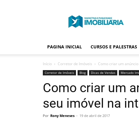
Portal
Publicidade
Imobiliária
PAGINA INICIAL
CURSOS E PALESTRAS
Início
Corretor de Imóveis
Como criar um anúncio 
Corretor de Imóveis
Blog
Dicas de Vendas
Mercado Imo
Como criar um a
seu imóvel na in
Por
Rony Meneses
-
19 de abril de 2017