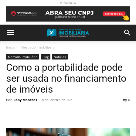
Publicidade
Início
Mercado Imobiliário
Mercado Imobiliário
Blog
Notícias
Como a portabilidade pode
ser usada no financiamento
de imóveis
Por
Rony Meneses
-
8 de janeiro de 2021
0