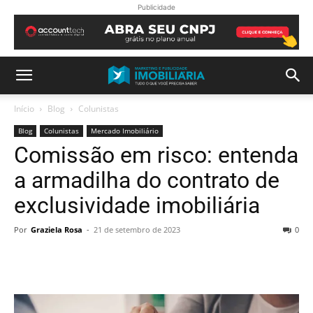
Publicidade
Início
Blog
Colunistas
Blog
Colunistas
Mercado Imobiliário
Comissão em risco: entenda
a armadilha do contrato de
exclusividade imobiliária
Por
Graziela Rosa
-
21 de setembro de 2023
0