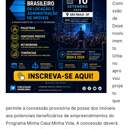
Comi
ssão
de
Dese
nvolv
imen
to
Urba
no
apro
vou
proje
to
que
permite a concessão provisória de posse dos imóveis
aos potenciais beneficiários de empreendimentos do
Programa Minha Casa Minha Vida. A concessão deverá