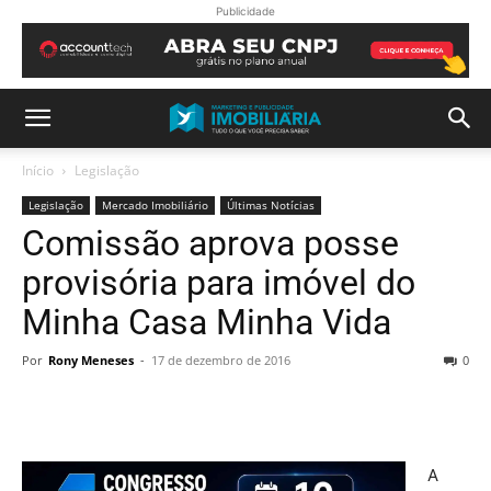
Publicidade
Início
Legislação
Legislação
Mercado Imobiliário
Últimas Notícias
Comissão aprova posse
provisória para imóvel do
Minha Casa Minha Vida
Por
Rony Meneses
-
17 de dezembro de 2016
0
A