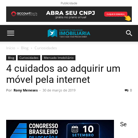
Publicidade
Início
Blog
Curiosidades
Blog
Curiosidades
Mercado Imobiliário
4 cuidados ao adquirir um
móvel pela internet
Por
Rony Meneses
-
30 de março de 2019
0
Se