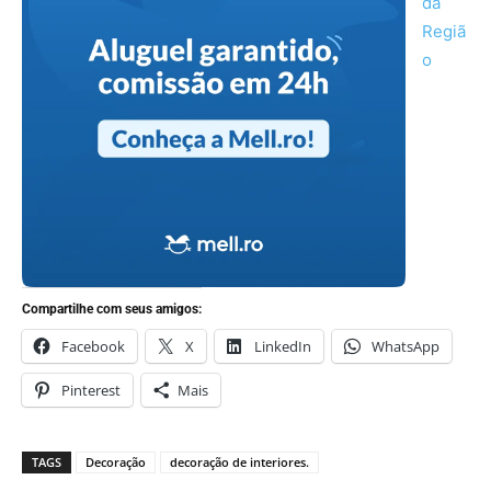
da
Regiã
o
Compartilhe com seus amigos:
Facebook
X
LinkedIn
WhatsApp
Pinterest
Mais
TAGS
Decoração
decoração de interiores.