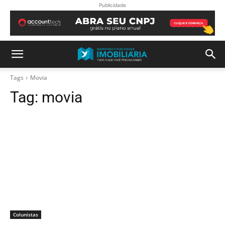
Publicidade
Tags
Movia
Tag:
movia
Colunistas