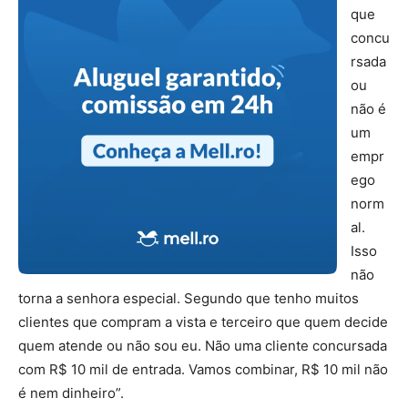
que
concu
rsada
ou
não é
um
empr
ego
norm
al.
Isso
não
torna a senhora especial. Segundo que tenho muitos
clientes que compram a vista e terceiro que quem decide
quem atende ou não sou eu. Não uma cliente concursada
com R$ 10 mil de entrada. Vamos combinar, R$ 10 mil não
é nem dinheiro”.