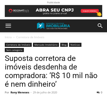
Publicidade
Início
Corretora de Imóveis
Corretora de Imóveis
Mercado Imobiliário
Blog
Notícias
Sem categoria
Suposta corretora de
imóveis desdenha de
compradora: ‘R$ 10 mil não
é nem dinheiro’
Por
Rony Meneses
-
29 de julho de 2020
0