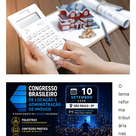
O
tema
refor
ma
tribut
ária
nas