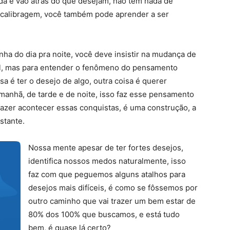
da e vão atrás do que desejam, não tem nada de
e calibragem, você também pode aprender a ser
ha do dia pra noite, você deve insistir na mudança de
il, mas para entender o fenômeno do pensamento
sa é ter o desejo de algo, outra coisa é querer
 manhã, de tarde e de noite, isso faz esse pensamento
fazer acontecer essas conquistas, é uma construção, a
stante.
Nossa mente apesar de ter fortes desejos,
identifica nossos medos naturalmente, isso
faz com que peguemos alguns atalhos para
desejos mais difíceis, é como se fôssemos por
outro caminho que vai trazer um bem estar de
80% dos 100% que buscamos, e está tudo
bem, é quase lá certo?