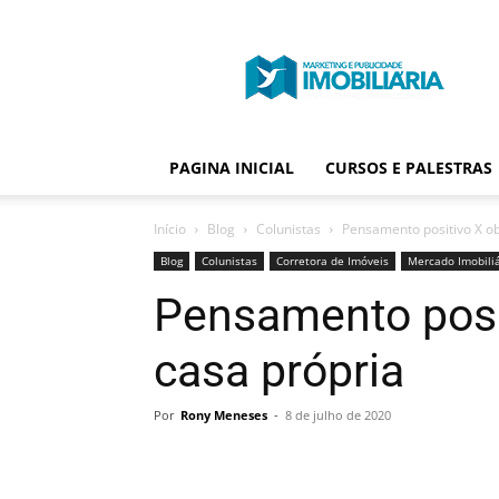
Portal
Publicidade
Imobiliária
PAGINA INICIAL
CURSOS E PALESTRAS
Início
Blog
Colunistas
Pensamento positivo X ob
Blog
Colunistas
Corretora de Imóveis
Mercado Imobiliá
Pensamento posit
casa própria
Por
Rony Meneses
-
8 de julho de 2020